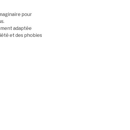
imaginaire pour
us.
èrement adaptée
xiété et des phobies