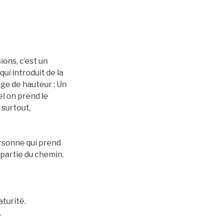
ions, c’est un
ui introduit de la
ge de hauteur ; Un
el on prend le
 surtout,
ersonne qui prend
 partie du chemin.
aturité.
…