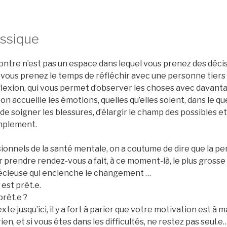
assique
ontre n’est pas un espace dans lequel vous prenez des décis
vous prenez le temps de réfléchir avec une personne tiers q
flexion, qui vous permet d’observer les choses avec davanta
n accueille les émotions, quelles qu’elles soient, dans le qu
de soigner les blessures, d’élargir le champ des possibles et
mplement.
ionnels de la santé mentale, on a coutume de dire que la p
prendre rendez-vous a fait, à ce moment-là, le plus grosse
précieuse qui enclenche le changement …
 est prêt.e.
prêt.e ?
exte jusqu’ici, il y a fort à parier que votre motivation est à m
en, et si vous êtes dans les difficultés, ne restez pas seul.e