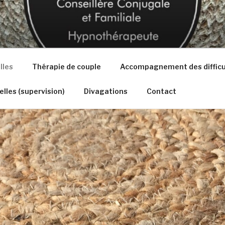
NS – THÉRAPEUTE
lles
Thérapie de couple
Accompagnement des difficult
lles (supervision)
Divagations
Contact