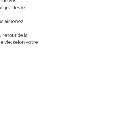
n de vos
lique dès le
us aimeriez
 retour de la
e vie, selon votre