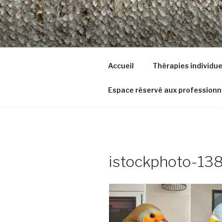
Aller
au
I. STUCKE
contenu
0498/42.02.26
principal
Accueil
Thérapies individue
Espace réservé aux professionne
istockphoto-1