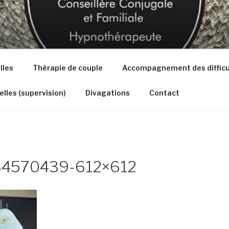
NS – THÉRAPEUTE
lles
Thérapie de couple
Accompagnement des difficult
lles (supervision)
Divagations
Contact
384570439-612×612